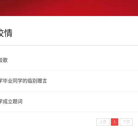
校情
校歌
学毕业同学的临别赠言
学成立题词
上页
1
下页